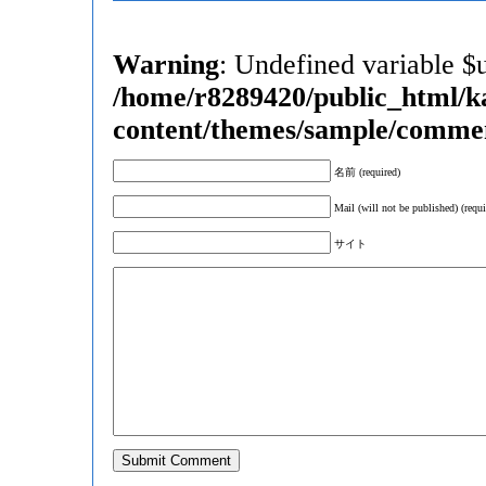
Warning
: Undefined variable $
/home/r8289420/public_html/k
content/themes/sample/comme
名前 (required)
Mail (will not be published) (requi
サイト