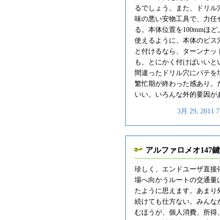
るでしょう。また、ドリル
味の悪い安物工具で、力任
る。本体位置を100mmほ
使えるように、本体のビス
と付けるなら、ターンナッ
も、とにかく付けばいいと
間違ったドリル穴にパテを
繁忙期が終わった感あり。
いい。いろんな外的要因が
3月 29, 201
アルファロメオ147
珍しく、エンドユーザ直接
場へ向かうルートの交通量
たように思えます。あまり
続けても仕方ない。みんな
むほうが、個人消費、所得