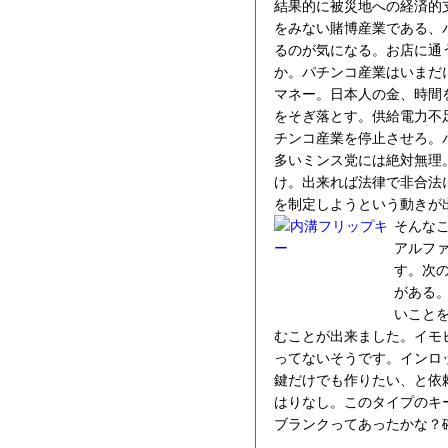
結果的に被災地への経済的
をみない賭博産業である、
るのが気になる。お店に通
か。パチンコ産業はいまだに
マネー。日本人の金、時間
をそぎ落とす。供給電力不
チンコ産業を停止させろ。
多いミンス党には絶対無理
け。出来れば法律で非合法
を制定しようという動きが
そんな
アルファ
す。次
がある
いこと
むことが出来ました。イモ
ってないそうです。インロ
鍵だけでも作りたい、と依
はりなし。このタイプのキ
ブランクってあったかな？