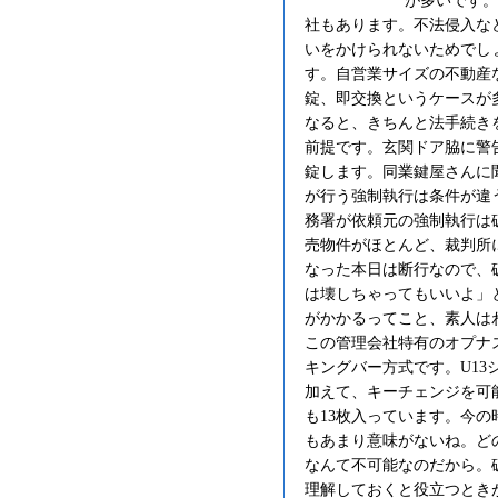
が多いです。
社もあります。不法侵入な
いをかけられないためでし
す。自営業サイズの不動産
錠、即交換というケースが
なると、きちんと法手続き
前提です。玄関ドア脇に警
錠します。同業鍵屋さんに
が行う強制執行は条件が違
務署が依頼元の強制執行は
売物件がほとんど、裁判所
なった本日は断行なので、
は壊しちゃってもいいよ」
がかかるってこと、素人は
この管理会社特有のオプナ
キングバー方式です。U13
加えて、キーチェンジを可
も13枚入っています。今
もあまり意味がないね。ど
なんて不可能なのだから。
理解しておくと役立つとき