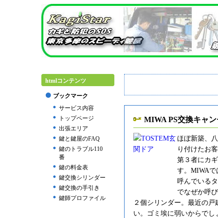
htmlコンテンツ
ブックマーク
サービス内容
トップページ
MIWA PS交換キャ
出張エリア
ほぼ新築、八
鍵と鍵屋のFAQ
り付けたお客
鍵のトラブル110
番
第３者にカギ
鍵の料金表
す。MIWAで
鍵交換シリンダー
呼んでいるタ
鍵交換の手引き
でなぜか呼び
鍵師プロファイル
２個シリンダー。最近の戸
い。ゴミ埃に弱いからでし