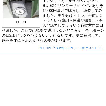
す。久しぶりに研究熱が出たので、
HU162シリンダーサイドピンありを
15,000円ほどで購入し、練習してみ
ました。奥半分は４トラ、手前が２
トラという摩訶不思議な構造、90分
HU162T
ほど練習してようやく解錠方向に回
せました。これでは現場で通用しないどころか、全パターン
のLISHIピックを揃えないといけないです。更に練習して、
感覚を体に覚え込ませる必要があります。
5月 1, 2021 12:24 PM| カテゴリー：
車
|
コメント（0）