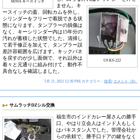
MIWA キースイッチ
ません。
キ
ースイッチの蓋、回転カムを外し、
シリンダーをフリーで着脱できる状
態になります。タンブラーの損傷は
なく、キーシリンダー内は15年分の
汚れが蓄積した状態でした。清掃し
て若干修正を加えて、タンブラー誤
差許容範囲を広げます。キックバネ
を戻すのが少し面倒で、それ以外は
U9 KS-222
着々と元通りに組み付けて、動作不
具合なしを確認しました。
5月 21, 2021 12:30 PM| カテゴリー：
住宅
|
コメント（0）
サムラッチDZシル交換
福生市のインドカレー屋さんの勝手
口、やはり立会人はインド人もしく
はパキスタン人でした。管理会社か
らの依頼で、勝手口ドアの鍵をなく