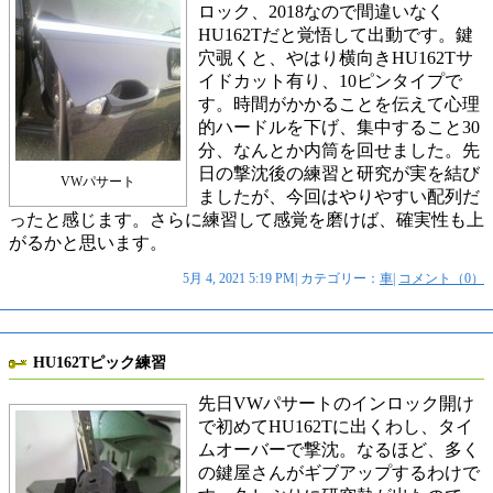
ロック、2018なので間違いなく
HU162Tだと覚悟して出動です。鍵
穴覗くと、やはり横向きHU162Tサ
イドカット有り、10ピンタイプで
す。時間がかかることを伝えて心理
的ハードルを下げ、集中すること30
分、なんとか内筒を回せました。先
日の撃沈後の練習と研究が実を結び
VWパサート
ましたが、今回はやりやすい配列だ
ったと感じます。さらに練習して感覚を磨けば、確実性も上
がるかと思います。
5月 4, 2021 5:19 PM| カテゴリー：
車
|
コメント（0）
HU162Tピック練習
先日VWパサートのインロック開け
で初めてHU162Tに出くわし、タイ
ムオーバーで撃沈。なるほど、多く
の鍵屋さんがギブアップするわけで