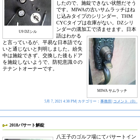
したので、施錠できない状態だそう
です。MIWAの古いサムラッチはね
じ込みタイプのシリンダー、THM
CYCタイプは在庫がない。DZシリ
ンダーの溝加工で済ませます。
日本
U9 DZシル
語はわかる
と言っているが、平易な日本語でな
いと通じないと判明しました。紛失
中は施錠できず、交換した後もドア
を施錠しないようで、防犯意識０の
テナントオーナーです。
MIWA サムラッチ
5月 7, 2021 4:38 PM| カテゴリー：
事務所
|
コメント（0）
2018パサート解錠
八王子のゴルフ場にてパサートイン