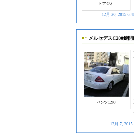
ピアジオ
12月 20, 2015 
メルセデスC200鍵開
ベンツC200
12月 7, 20