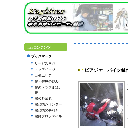
htmlコンテンツ
ブックマーク
サービス内容
トップページ
ピアジオ バイク鍵
出張エリア
鍵と鍵屋のFAQ
鍵のトラブル110
番
鍵の料金表
鍵交換シリンダー
鍵交換の手引き
鍵師プロファイル