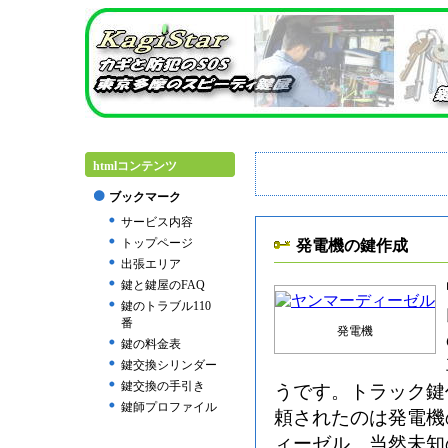
htmlコンテンツ
ブックマーク
サービス内容
トップページ
発電機の鍵作成
出張エリア
鍵と鍵屋のFAQ
鍵のトラブル110
番
発電機
鍵の料金表
鍵交換シリンダー
鍵交換の手引き
うです。トラック鍵
鍵師プロファイル
頼されたのは発電機
ィーゼル、当然未知