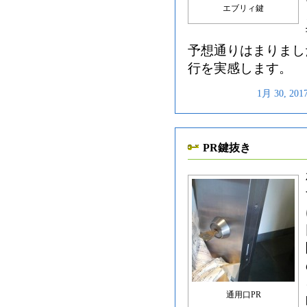
エブリィ鍵
予想通りはまりまし
行を実感します。
1月 30, 20
PR鍵抜き
通用口PR