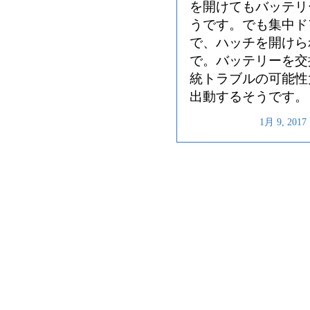
を開けてもバッテリ
うです。でも集中ド
で、ハッチを開けら
で。バッテリーを交
統トラブルの可能性
出動するそうです。
1月 9, 201