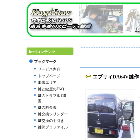
htmlコンテンツ
ブックマーク
サービス内容
トップページ
エブリィDA64V鍵作
出張エリア
鍵と鍵屋のFAQ
鍵のトラブル110
番
鍵の料金表
鍵交換シリンダー
鍵交換の手引き
鍵師プロファイル