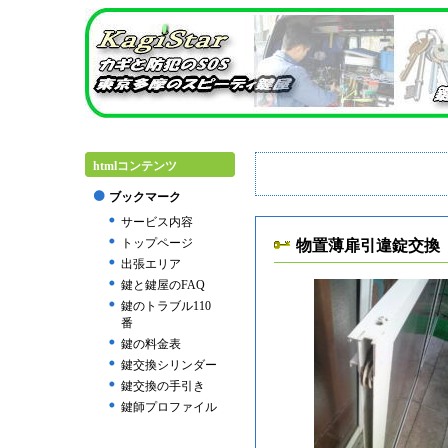
htmlコンテンツ
ブックマーク
サービス内容
トップページ
物置薄扉引違錠交換
出張エリア
鍵と鍵屋のFAQ
鍵のトラブル110
番
鍵の料金表
鍵交換シリンダー
鍵交換の手引き
鍵師プロファイル